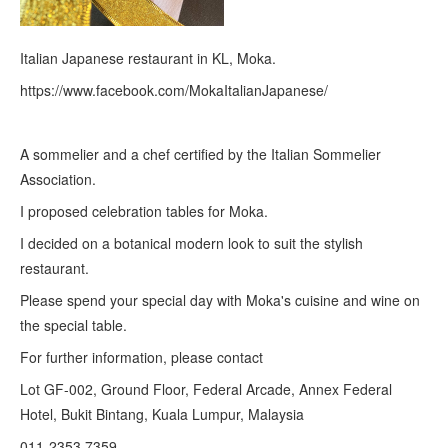
Italian Japanese restaurant in KL, Moka.
https://www.facebook.com/MokaItalianJapanese/
A sommelier and a chef certified by the Italian Sommelier
Association.
I proposed celebration tables for Moka.
I decided on a botanical modern look to suit the stylish
restaurant.
Please spend your special day with Moka's cuisine and wine on
the special table.
For further information, please contact
Lot GF-002, Ground Floor, Federal Arcade, Annex Federal
Hotel, Bukit Bintang, Kuala Lumpur, Malaysia
011-2353 7359