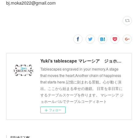
bj.moka2022@gmail.com
Yuki's tablescape マレーシア ジョホールバル テーブルコーディネート テーブルから幸せの連鎖広げます。
Tablescapes engraved in your memory.A stage
that moves the heart.Another chain of happiness
that starts here 記憶に刻まれる景観。心が動く演
出。ここから始まる幸せの連鎖。 日常を非日常に
するテーブルスケープを作ります。 マレーシア ジ
ョホールバルでテーブルコーディネート
フォロー