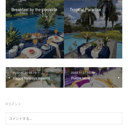
Breakfast by the poolside
Tropical Paradise
2022.11.30 06:19
2022.11.07 13:48
Happy holidays lessons
Purple table
0
コメント