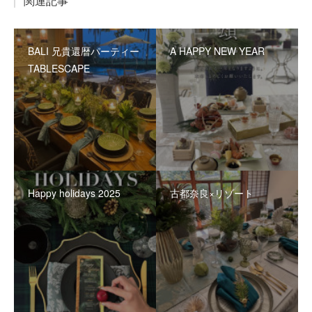
関連記事
BALI 兄貴還暦パーティー
A HAPPY NEW YEAR
TABLESCAPE
Happy holidays 2025
古都奈良×リゾート