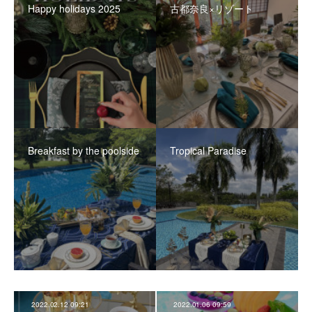
Happy holidays 2025
古都奈良×リゾート
Breakfast by the poolside
Tropical Paradise
2022.02.12 09:21
2022.01.06 09:59