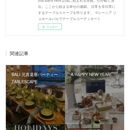
that starts here 記憶に刻まれる景観。心が動く演
出。ここから始まる幸せの連鎖。 日常を非日常に
するテーブルスケープを作ります。 マレーシア ジ
ョホールバルでテーブルコーディネート
フォロー
関連記事
BALI 兄貴還暦パーティー
A HAPPY NEW YEAR
TABLESCAPE