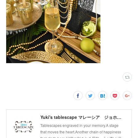
Yuki's tablescape マレーシア ジョホールバル テーブルコーディネート テーブルから幸せの連鎖広げます。
Tablescapes engraved in your memory.A stage
that moves the heart.Another chain of happiness