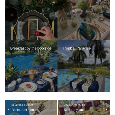
Breakfast by the poolside
Tropical Paradise
2022.01.06 08:20
2022.01.05 09:51
Restaurant menu
Kids party table