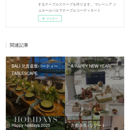
するテーブルスケープを作ります。 マレーシア ジ
ョホールバルでテーブルコーディネート
フォロー
関連記事
BALI 兄貴還暦パーティー
A HAPPY NEW YEAR
TABLESCAPE
Happy holidays 2025
古都奈良×リゾート