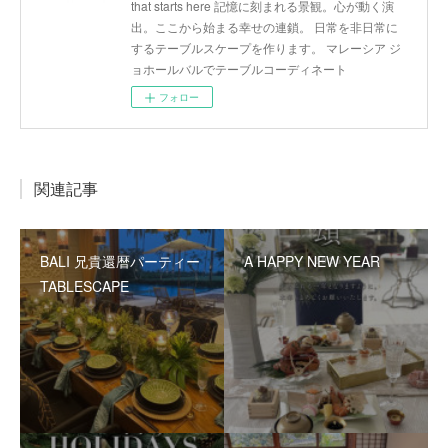
that starts here 記憶に刻まれる景観。心が動く演
出。ここから始まる幸せの連鎖。 日常を非日常に
するテーブルスケープを作ります。 マレーシア ジ
ョホールバルでテーブルコーディネート
フォロー
関連記事
BALI 兄貴還暦パーティー
A HAPPY NEW YEAR
TABLESCAPE