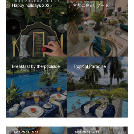
Happy holidays 2025
古都奈良×リゾート
Breakfast by the poolside
Tropical Paradise
2022.05.08 15:03
2022.05.08 14:22