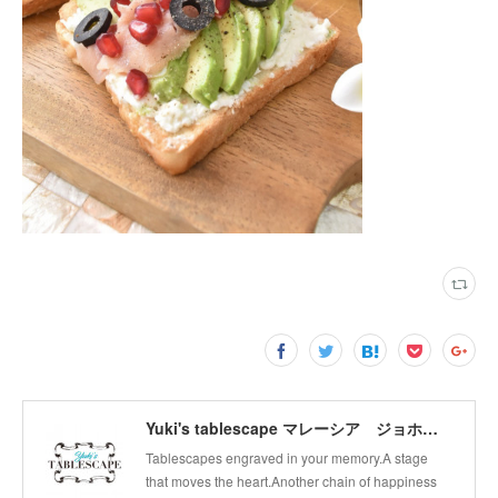
Yuki's tablescape マレーシア ジョホールバル テーブルコーディネート テーブルから幸せの連鎖広げます。
Tablescapes engraved in your memory.A stage
that moves the heart.Another chain of happiness