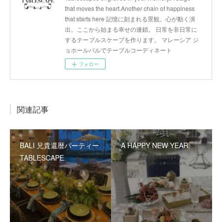
that moves the heart.Another chain of happiness
that starts here 記憶に刻まれる景観。心が動く演
出。ここから始まる幸せの連鎖。 日常を非日常に
するテーブルスケープを作ります。 マレーシア ジ
ョホールバルでテーブルコーディネート
フォロー
関連記事
BALI 兄貴還暦パーティー
A HAPPY NEW YEAR
TABLESCAPE