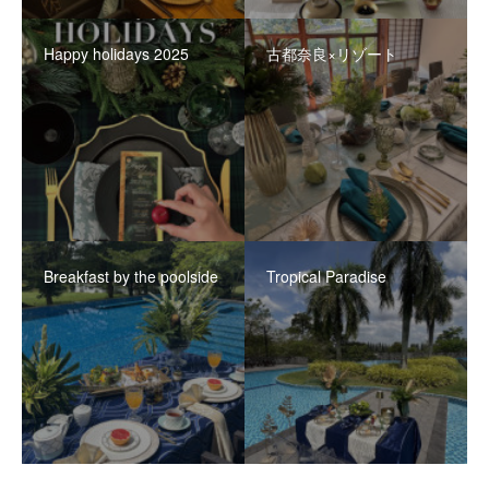
Happy holidays 2025
古都奈良×リゾート
Breakfast by the poolside
Tropical Paradise