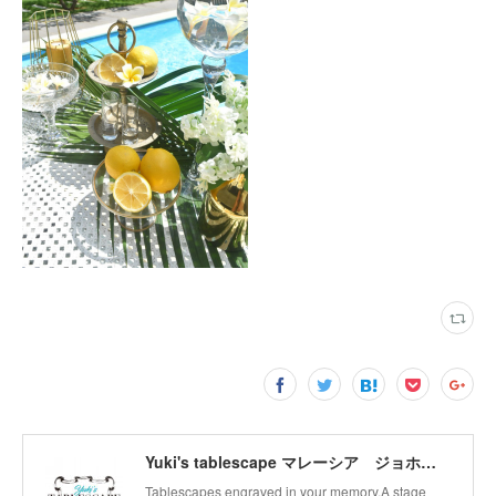
Yuki's tablescape マレーシア ジョホールバル テーブルコーディネート テーブルから幸せの連鎖広げます。
Tablescapes engraved in your memory.A stage