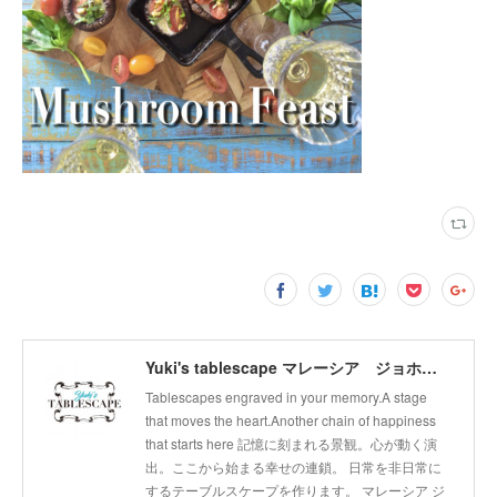
Yuki's tablescape マレーシア ジョホールバル テーブルコーディネート テーブルから幸せの連鎖広げます。
Tablescapes engraved in your memory.A stage
that moves the heart.Another chain of happiness
that starts here 記憶に刻まれる景観。心が動く演
出。ここから始まる幸せの連鎖。 日常を非日常に
するテーブルスケープを作ります。 マレーシア ジ