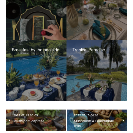
Breakfast by the poolside
Tropical Paradise
2022.07.15 06:05
2022.07.15 06:03
Mushroom caprese
Mushroom & Guacamole
crostini