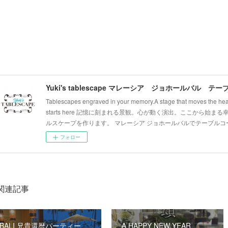
Tablescapes engraved in your memory.A stage that moves the hear
starts here 記憶に刻まれる景観。心が動く演出。ここから始
ルスケープを作ります。 マレーシア ジョホールバルでテーブルコ
フォロー
関連記事
BALI 兄貴還暦パーティー
A HAPPY NEW YEAR