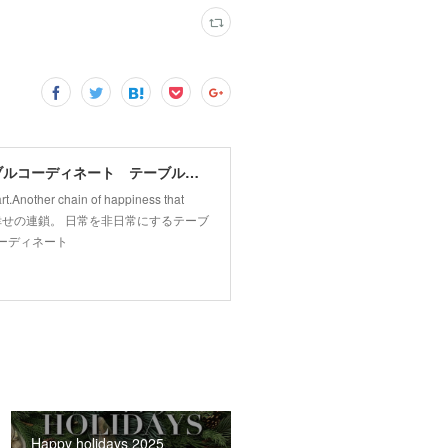
Yuki's tablescape マレーシア ジョホールバル テーブルコーディネート テーブルから幸せの連鎖広げます。
t.Another chain of happiness that
まる幸せの連鎖。 日常を非日常にするテーブ
ーディネート
Happy holidays 2025