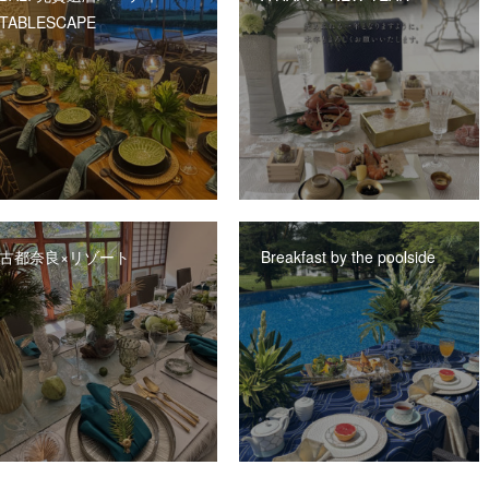
TABLESCAPE
古都奈良×リゾート
Breakfast by the poolside