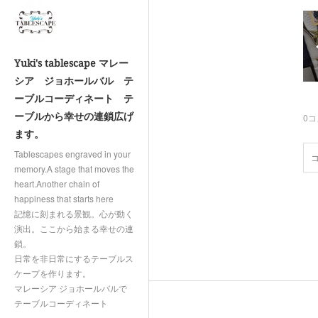
Yuki's tablescape マレー
シア ジョホールバル テ
ーブルコーディネート テ
ーブルから幸せの連鎖広げ
0
コ
ます。
Tablescapes engraved in your
memory.A stage that moves the
heart.Another chain of
happiness that starts here
記憶に刻まれる景観。心が動く
演出。ここから始まる幸せの連
鎖。
日常を非日常にするテーブルス
ケープを作ります。
マレーシア ジョホールバルで
テーブルコーディネート