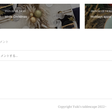
2025.02.05 14:35
2025.02.03 14:53
White Christmas
Holidays apple 
メント
Copyright Yuki's tablescape 2022~