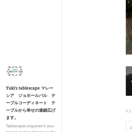
Yuki's tablescape マレー
シア ジョホールバル テ
ーブルコーディネート テ
ーブルから幸せの連鎖広げ
0
コ
ます。
Tablescapes engraved in your
memory.A stage that moves the