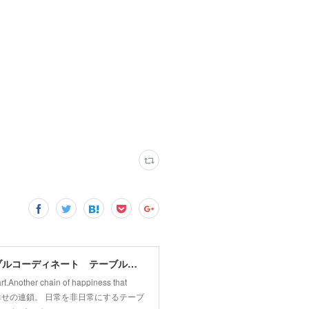
Yuki's tablescape マレーシア ジョホールバル テーブルコーディネート テーブルから幸せの連鎖広げます。
t.Another chain of happiness that
まる幸せの連鎖。 日常を非日常にするテーブ