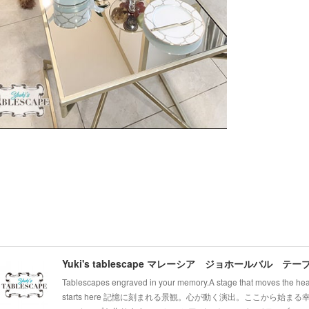
Tablescapes engraved in your memory.A stage that moves the hear
starts here 記憶に刻まれる景観。心が動く演出。ここから始