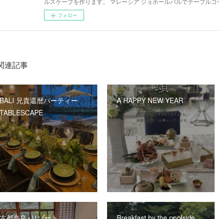
ルスケープを作ります。 マレーシア ジョホールバルでテーブルコ
フォロー
関連記事
BALI 兄貴還暦パーティー
A HAPPY NEW YEAR
TABLESCAPE
古都奈良×リゾート
Breakfast by the poolside