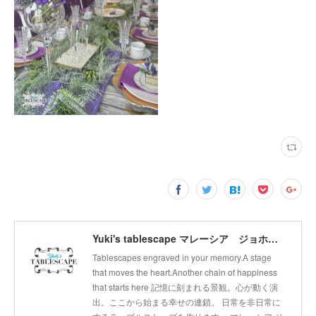
Yuki's tablescape マレーシア ジョホールバル テーブルコーディネート テーブルから幸せの連鎖広げます。
Tablescapes engraved in your memory.A stage
that moves the heart.Another chain of happiness
that starts here 記憶に刻まれる景観。心が動く演
出。ここから始まる幸せの連鎖。 日常を非日常に