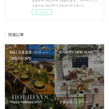
するテーブルスケープを作ります。 マレーシア ジ
ョホールバルでテーブルコーディネート
フォロー
関連記事
BALI 兄貴還暦パーティー
A HAPPY NEW YEAR
TABLESCAPE
Happy holidays 2025
古都奈良×リゾート