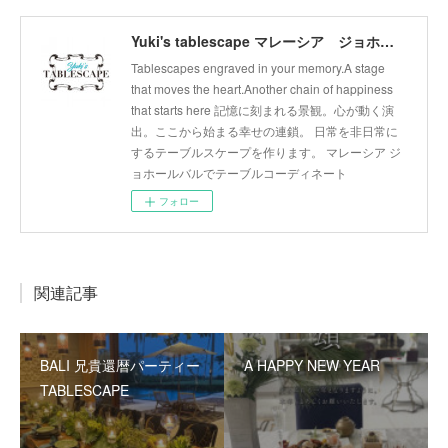
Yuki's tablescape マレーシア ジョホールバル テーブルコーディネート テーブルから幸せの連鎖広げます。
Tablescapes engraved in your memory.A stage
that moves the heart.Another chain of happiness
that starts here 記憶に刻まれる景観。心が動く演
出。ここから始まる幸せの連鎖。 日常を非日常に
するテーブルスケープを作ります。 マレーシア ジ
ョホールバルでテーブルコーディネート
フォロー
関連記事
BALI 兄貴還暦パーティー
A HAPPY NEW YEAR
TABLESCAPE